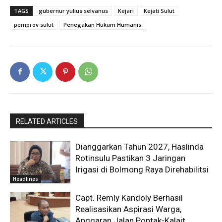
TAGS
gubernur yulius selvanus
Kejari
Kejati Sulut
pemprov sulut
Penegakan Hukum Humanis
RELATED ARTICLES
Dianggarkan Tahun 2027, Haslinda
Rotinsulu Pastikan 3 Jaringan
Irigasi di Bolmong Raya Direhabilitsi
Headlines
Capt. Remly Kandoly Berhasil
Realisasikan Aspirasi Warga,
Anggaran Jalan Pontak-Kalait,