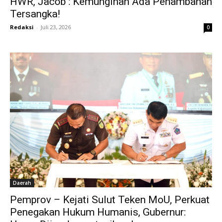
HWR, Jacob : Kemunginan Ada Penambahan
Tersangka!
Redaksi
-
Juli 23, 2026
0
Daerah
Pemprov – Kejati Sulut Teken MoU, Perkuat
Penegakan Hukum Humanis, Gubernur: