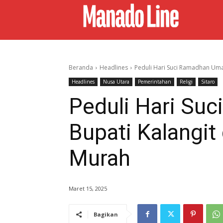
Beranda
Headlines
Peduli Hari Suci Ramadhan Uma
Headlines
Nusa Utara
Pemerintahan
Religi
Sitaro
Peduli Hari Su
Bupati Kalangi
Murah
Maret 15, 2025
Bagikan