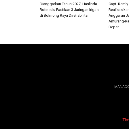
Dianggarkan Tahun 2027, Haslinda
Capt. Remly
Rotinsulu Pastikan 3 Jaringan Irigasi
Realisasika
di Bolmong Raya Direhabilitsi
Anggaran Ja
Amurang-Ra
Depan
MANADOL
Tim