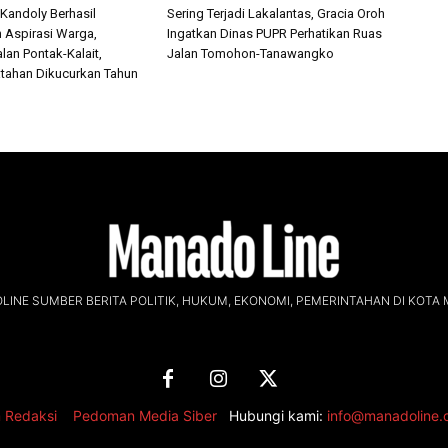
 Kandoly Berhasil
Sering Terjadi Lakalantas, Gracia Oroh
n Aspirasi Warga,
Ingatkan Dinas PUPR Perhatikan Ruas
lan Pontak-Kalait,
Jalan Tomohon-Tanawangko
tahan Dikucurkan Tahun
INE SUMBER BERITA POLITIK, HUKUM, EKONOMI, PEMERINTAHAN DI KOTA
 Redaksi
,
Pedoman Media Siber
Hubungi kami:
info@manadoline