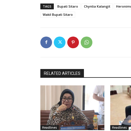
TAGS
Bupati Sitaro
Chyntia Kalangit
Heronim
Wakil Bupati Sitaro
RELATED ARTICLES
Headlines
Headlines