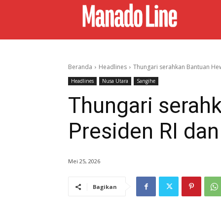
Beranda
Headlines
Thungari serahkan Bantuan He
Headlines
Nusa Utara
Sangihe
Thungari serah
Presiden RI da
Mei 25, 2026
Bagikan