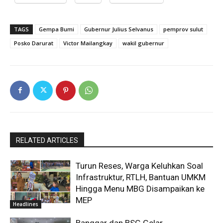
TAGS
Gempa Bumi
Gubernur Julius Selvanus
pemprov sulut
Posko Darurat
Victor Mailangkay
wakil gubernur
RELATED ARTICLES
Turun Reses, Warga Keluhkan Soal
Infrastruktur, RTLH, Bantuan UMKM
Hingga Menu MBG Disampaikan ke
MEP
Headlines
Banggar dan BSG Gelar