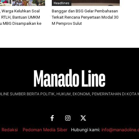
Headlines
, Warga Keluhkan Soal
Banggar dan BSG Gelar Pembahasan
ur, RTLH, Bantuan UMKM
Terkait Rencana Penyertaan Modal 30
u MBG Disampaikan ke
M Pemprov Sulut
INE SUMBER BERITA POLITIK, HUKUM, EKONOMI, PEMERINTAHAN DI KOTA
 Redaksi
,
Pedoman Media Siber
Hubungi kami:
info@manadoline