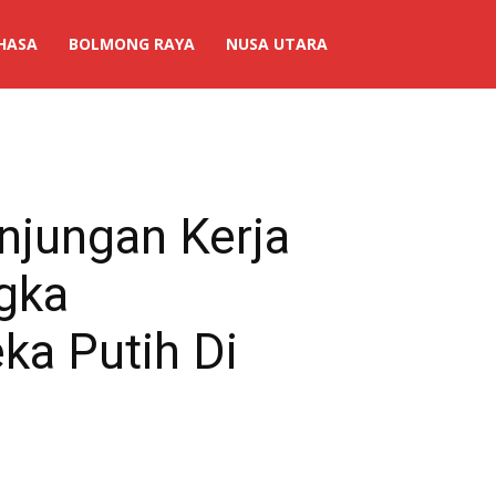
HASA
BOLMONG RAYA
NUSA UTARA
.
njungan Kerja
ngka
a Putih Di