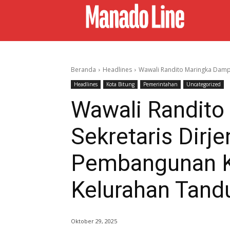
Beranda
Headlines
Wawali Randito Maringka Dampi
Headlines
Kota Bitung
Pemerintahan
Uncategorized
Wawali Randito
Sekretaris Dirj
Pembangunan K
Kelurahan Tand
Oktober 29, 2025