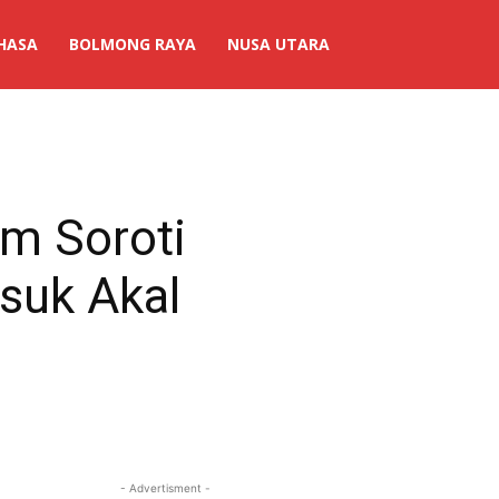
HASA
BOLMONG RAYA
NUSA UTARA
m Soroti
suk Akal
- Advertisment -