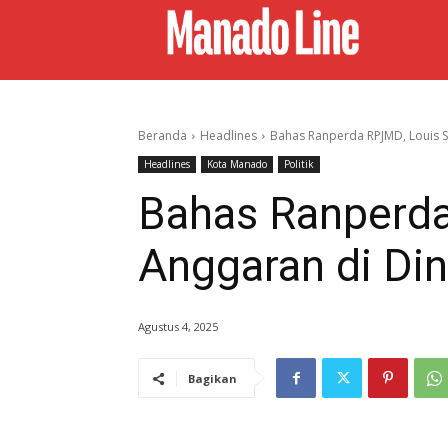
Beranda
Headlines
Bahas Ranperda RPJMD, Louis S
Headlines
Kota Manado
Politik
Bahas Ranperda
Anggaran di Di
Agustus 4, 2025
Bagikan