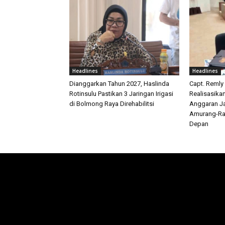
Headlines
Headlines
Dianggarkan Tahun 2027, Haslinda
Capt. Remly
Rotinsulu Pastikan 3 Jaringan Irigasi
Realisasika
di Bolmong Raya Direhabilitsi
Anggaran Ja
Amurang-Ra
Depan