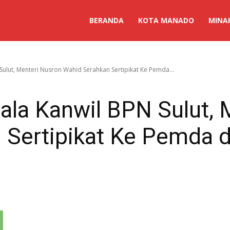
BERANDA
KOTA MANADO
MINA
ulut, Menteri Nusron Wahid Serahkan Sertipikat Ke Pemda...
ala Kanwil BPN Sulut, 
 Sertipikat Ke Pemda