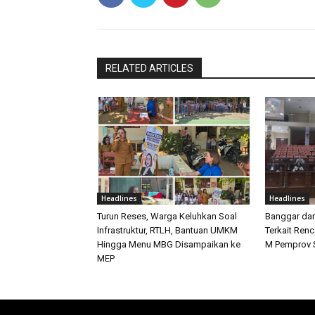
RELATED ARTICLES
Headlines
Headlines
Turun Reses, Warga Keluhkan Soal
Banggar da
Infrastruktur, RTLH, Bantuan UMKM
Terkait Ren
Hingga Menu MBG Disampaikan ke
M Pemprov S
MEP