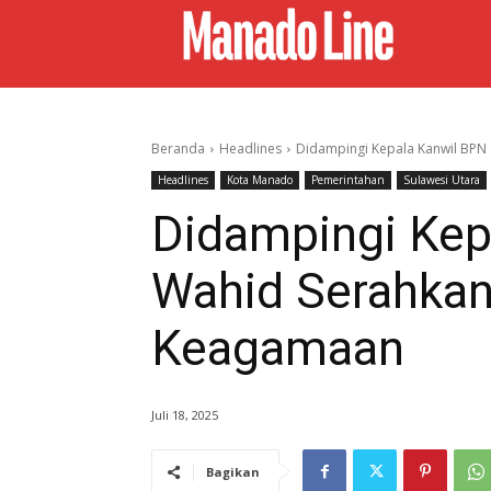
Beranda
Headlines
Didampingi Kepala Kanwil BPN S
Headlines
Kota Manado
Pemerintahan
Sulawesi Utara
Didampingi Kep
Wahid Serahkan
Keagamaan
Juli 18, 2025
Bagikan