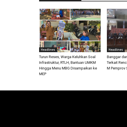
Headlines
Headlines
Turun Reses, Warga Keluhkan Soal
Banggar da
Infrastruktur, RTLH, Bantuan UMKM
Terkait Ren
Hingga Menu MBG Disampaikan ke
M Pemprov S
MEP