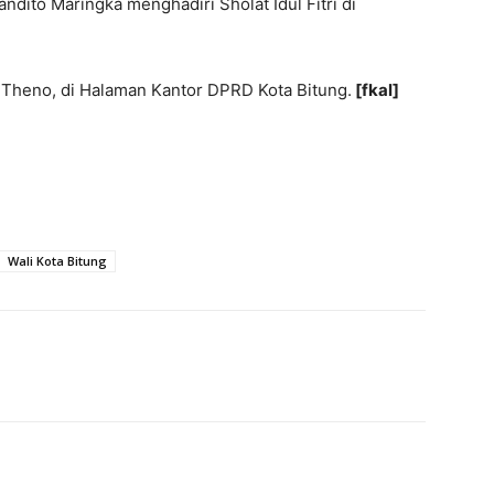
ndito Maringka menghadiri Sholat Idul Fitri di
 Theno, di Halaman Kantor DPRD Kota Bitung.
[fkal]
Wali Kota Bitung