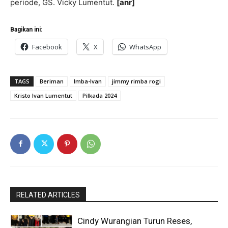
periode, GS. Vicky Lumentut.
[anr]
Bagikan ini:
Facebook
X
WhatsApp
TAGS
Beriman
Imba-Ivan
jimmy rimba rogi
Kristo Ivan Lumentut
Pilkada 2024
RELATED ARTICLES
Cindy Wurangian Turun Reses,