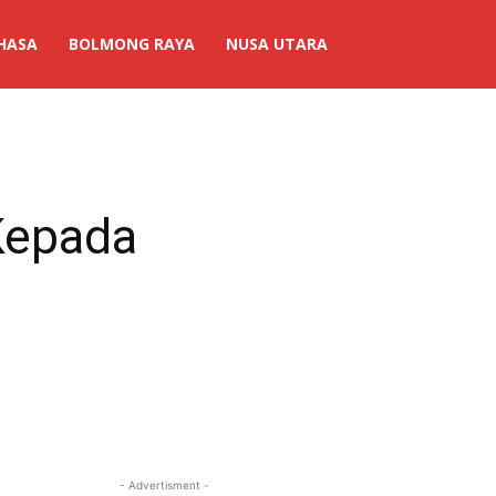
HASA
BOLMONG RAYA
NUSA UTARA
 Kepada
- Advertisment -