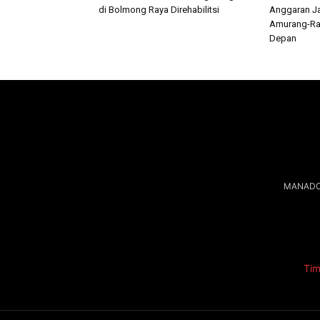
di Bolmong Raya Direhabilitsi
Anggaran Ja
Amurang-Ra
Depan
MANADOL
Tim