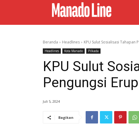
Beranda
Headlines
KPU Sulut Sosialisasi Tahapan
Headlines
Kota Manado
Pilkada
KPU Sulut Sosia
Pengungsi Erup
Juli 5, 2024
Bagikan