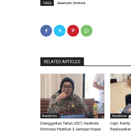
TAGS
Awaludin Umbola
RELATED ARTICLES
Headlines
Headlines
Dianggarkan Tahun 2027, Haslinda
Capt. Remly
Rotinsulu Pastikan 3 Jaringan Irigasi
Realisasika