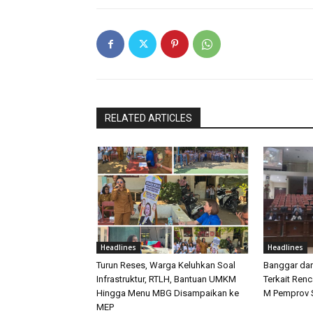
RELATED ARTICLES
Headlines
Headlines
Turun Reses, Warga Keluhkan Soal
Banggar da
Infrastruktur, RTLH, Bantuan UMKM
Terkait Ren
Hingga Menu MBG Disampaikan ke
M Pemprov S
MEP