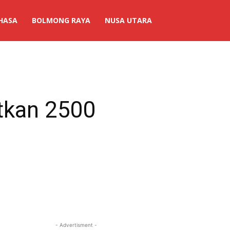
HASA
BOLMONG RAYA
NUSA UTARA
tkan 2500
- Advertisment -