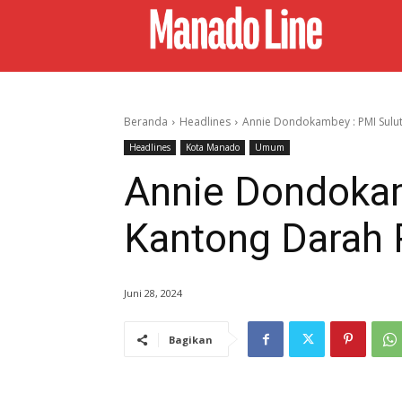
Beranda
Headlines
Annie Dondokambey : PMI Sulut
Headlines
Kota Manado
Umum
Annie Dondokam
Kantong Darah 
Juni 28, 2024
Bagikan