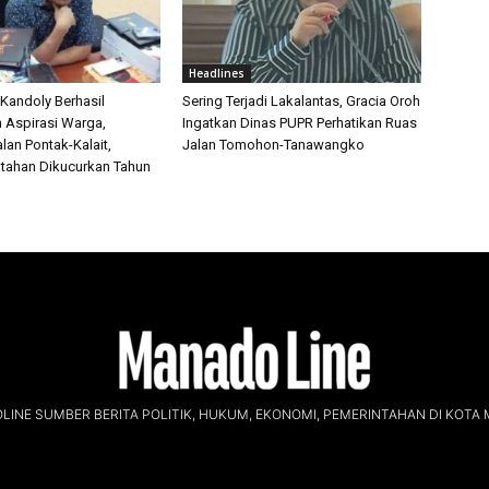
Headlines
 Kandoly Berhasil
Sering Terjadi Lakalantas, Gracia Oroh
n Aspirasi Warga,
Ingatkan Dinas PUPR Perhatikan Ruas
lan Pontak-Kalait,
Jalan Tomohon-Tanawangko
tahan Dikucurkan Tahun
INE SUMBER BERITA POLITIK, HUKUM, EKONOMI, PEMERINTAHAN DI KOTA