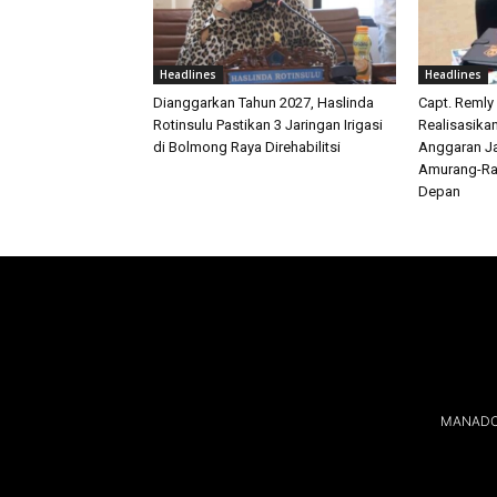
Headlines
Headlines
Dianggarkan Tahun 2027, Haslinda
Capt. Remly
Rotinsulu Pastikan 3 Jaringan Irigasi
Realisasika
di Bolmong Raya Direhabilitsi
Anggaran Ja
Amurang-Ra
Depan
MANADOL