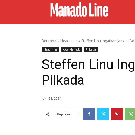
Beranda
Headlines
Steffen Linu Ingatkan Jangan Ad
Headlines
Kota Manado
Pilkada
Steffen Linu In
Pilkada
Juni 25, 2024
Bagikan