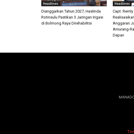
Headlines
Headlines
Dianggarkan Tahun 2027, Haslinda
Capt. Remly
Rotinsulu Pastikan 3 Jaringan Irigasi
Realisasika
di Bolmong Raya Direhabilitsi
Anggaran Ja
Amurang-Ra
Depan
MANADOL
Tim