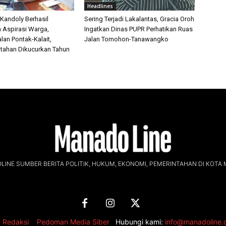
Headlines
 Kandoly Berhasil
Sering Terjadi Lakalantas, Gracia Oroh
n Aspirasi Warga,
Ingatkan Dinas PUPR Perhatikan Ruas
lan Pontak-Kalait,
Jalan Tomohon-Tanawangko
tahan Dikucurkan Tahun
INE SUMBER BERITA POLITIK, HUKUM, EKONOMI, PEMERINTAHAN DI KOTA
 Redaksi
,
Pedoman Media Siber
Hubungi kami:
info@manadoline