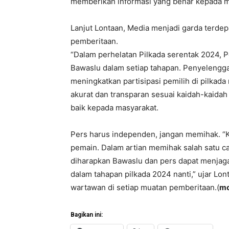
memberikan informasi yang benar kepada m
Lanjut Lontaan, Media menjadi garda terde
pemberitaan.
“Dalam perhelatan Pilkada serentak 2024,
Bawaslu dalam setiap tahapan. Penyelengga
meningkatkan partisipasi pemilih di pilkad
akurat dan transparan sesuai kaidah-kaida
baik kepada masyarakat.
Pers harus independen, jangan memihak. “Ka
pemain. Dalam artian memihak salah satu cal
diharapkan Bawaslu dan pers dapat menjaga 
dalam tahapan pilkada 2024 nanti,” ujar Lo
wartawan di setiap muatan pemberitaan.(
m
Bagikan ini: