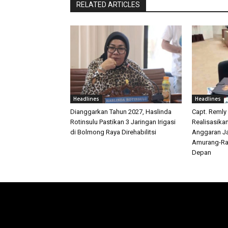
RELATED ARTICLES
Headlines
Headlines
Dianggarkan Tahun 2027, Haslinda
Capt. Remly
Rotinsulu Pastikan 3 Jaringan Irigasi
Realisasika
di Bolmong Raya Direhabilitsi
Anggaran Ja
Amurang-Ra
Depan