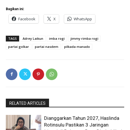
Bagikan ini:
Facebook
X
WhatsApp
TAGS
Adrey Laikun
imba rogi
jimmy rimba rogi
partai golkar
partai nasdem
pilkada manado
RELATED ARTICLES
Dianggarkan Tahun 2027, Haslinda
Rotinsulu Pastikan 3 Jaringan