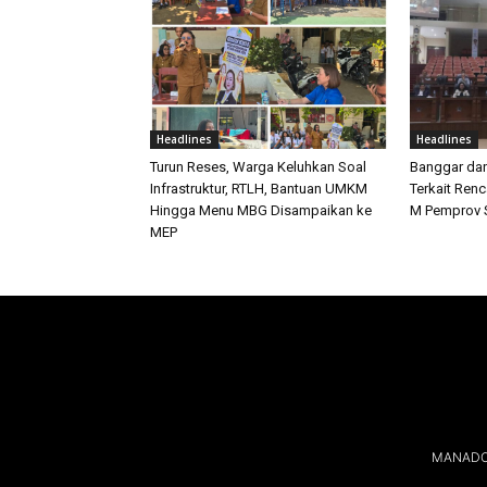
Headlines
Headlines
Turun Reses, Warga Keluhkan Soal
Banggar da
Infrastruktur, RTLH, Bantuan UMKM
Terkait Ren
Hingga Menu MBG Disampaikan ke
M Pemprov S
MEP
MANADOL