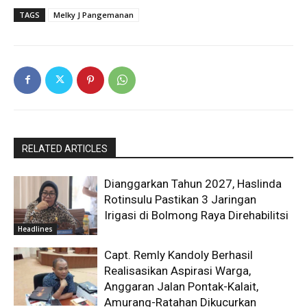
TAGS
Melky J Pangemanan
RELATED ARTICLES
Dianggarkan Tahun 2027, Haslinda
Rotinsulu Pastikan 3 Jaringan
Irigasi di Bolmong Raya Direhabilitsi
Headlines
Capt. Remly Kandoly Berhasil
Realisasikan Aspirasi Warga,
Anggaran Jalan Pontak-Kalait,
Amurang-Ratahan Dikucurkan