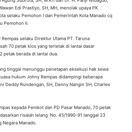
Agung Subrota, SH, M.Kn dan Dr. H. Panji Widagdo,
 Wawan Edi Prastiyo, SH, MH, menolak upaya PK
Kota selaku Pemohon I dan Pemerintah Kota Manado cq
u Pemohon II.
 Rempas selaku Direktur Utama PT. Taruna
sah 70 petak kios yang terletak di lantai dasar
2 petak berada di lantai dua.
rang tinggal menunggu penetapan eksekusi hak sewa
ku kuasa hukum Johny Rempas didampingi beberapa
akni Deddy Rundengan, SH, Denny Nangin SH, Charles
empas kepada Pemkot dan PD Pasar Manado, 70 petak
rdasarkan risalah lelang No. 45/1990-91 tanggal 23
ng Negara Manado.