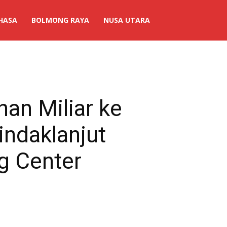
HASA
BOLMONG RAYA
NUSA UTARA
han Miliar ke
ndaklanjut
g Center