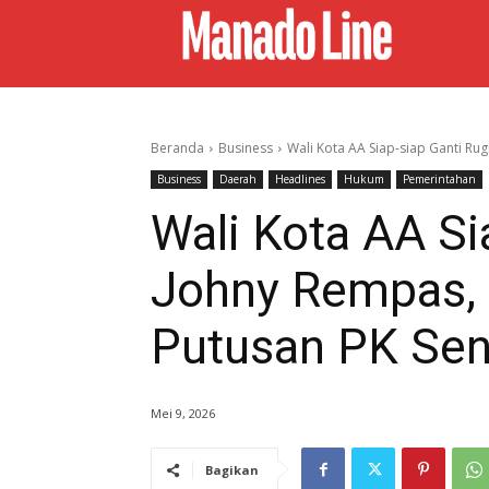
Beranda
Business
Wali Kota AA Siap-siap Ganti Rug
Business
Daerah
Headlines
Hukum
Pemerintahan
Wali Kota AA Si
Johny Rempas, 
Putusan PK Sen
Mei 9, 2026
Bagikan