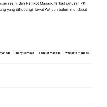
rangan resmi dari Pemkot Manado terkait putusan PK
sang yang dihubungi lewat WA pun belum mendapat
 Manado
Jhony Rempas
pemkot manado
wali kota manado