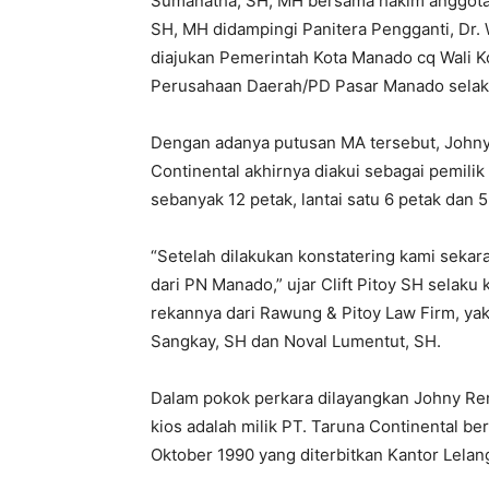
Sumanatha, SH, MH bersama hakim anggota 
SH, MH didampingi Panitera Pengganti, Dr.
diajukan Pemerintah Kota Manado cq Wali 
Perusahaan Daerah/PD Pasar Manado selak
Dengan adanya putusan MA tersebut, Johny
Continental akhirnya diakui sebagai pemilik 
sebanyak 12 petak, lantai satu 6 petak dan 5
“Setelah dilakukan konstatering kami seka
dari PN Manado,” ujar Clift Pitoy SH sela
rekannya dari Rawung & Pitoy Law Firm, y
Sangkay, SH dan Noval Lumentut, SH.
Dalam pokok perkara dilayangkan Johny R
kios adalah milik PT. Taruna Continental be
Oktober 1990 yang diterbitkan Kantor Lela