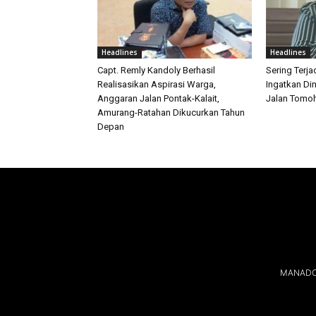
Headlines
Headlines
Capt. Remly Kandoly Berhasil
Sering Terja
Realisasikan Aspirasi Warga,
Ingatkan Di
Anggaran Jalan Pontak-Kalait,
Jalan Tomo
Amurang-Ratahan Dikucurkan Tahun
Depan
MANADOL