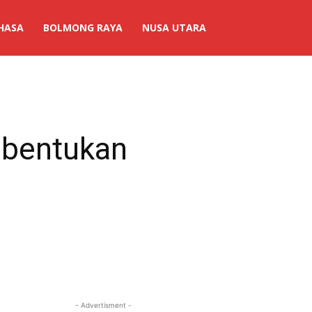
HASA
BOLMONG RAYA
NUSA UTARA
mbentukan
- Advertisment -