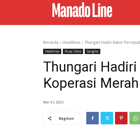
Beranda
Headlines
Thungari Hadiri Rakor Percepa
Headlines
Nusa Utara
Sangihe
Thungari Hadir
Koperasi Merah
Mei 31, 2025
Bagikan