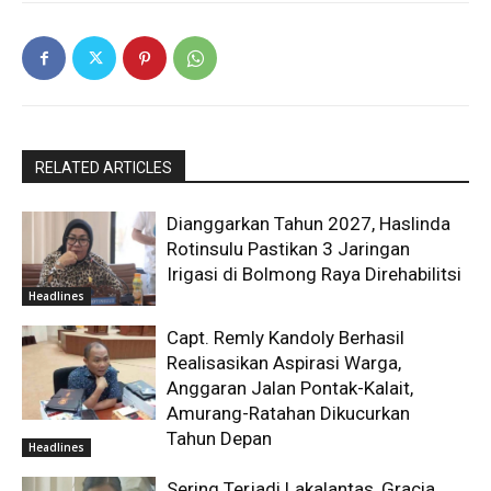
RELATED ARTICLES
Dianggarkan Tahun 2027, Haslinda
Rotinsulu Pastikan 3 Jaringan
Irigasi di Bolmong Raya Direhabilitsi
Headlines
Capt. Remly Kandoly Berhasil
Realisasikan Aspirasi Warga,
Anggaran Jalan Pontak-Kalait,
Amurang-Ratahan Dikucurkan
Tahun Depan
Headlines
Sering Terjadi Lakalantas, Gracia