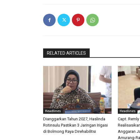
RELATED ARTICLES
Headlines
Headlines
Dianggarkan Tahun 2027, Haslinda
Capt. Remly
Rotinsulu Pastikan 3 Jaringan Irigasi
Realisasika
di Bolmong Raya Direhabilitsi
Anggaran Ja
Amurang-Ra