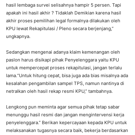
hasil lembaga survei selisahnya hampir 5 persen. Tapi
apakah ini hasil akhir ? Tidaklah Demikian karena hasil
akhir proses pemilihan legal formalnya dilakukan oleh
KPU lewat Rekapitulasi / Pleno secara berjenjang,”
ungkapnya.
Sedangkan mengenai adanya klaim kemenangan oleh
paslon harus disikapi pihak Penyelenggara yaitu KPU
untuk mempercepat proses rekapitulasi, jangan terlalu
lama.“Untuk hitung cepat, bisa juga ada bias misalnya ada
kesalahan pengambilan sampel TPS, namun nantinya di
netralkan oleh hasil rekap resmi KPU,” tambahnya.
Lengkong pun meminta agar semua pihak tetap sabar
menunggu hasil resmi dan jangan mengintervensi kerja
penyelenggara.” Berikan kepercayaan kepada KPU untuk
melaksanakan tugasnya secara baik, bekerja berdasarkan