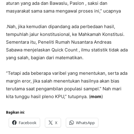
aturan yang ada dan Bawaslu, Paslon , saksi dan
masyarakat sama sama mengawal proses ini,” ucapnya
.Nah, jika kemudian dipandang ada perbedaan hasil,
tempuhlah jalur konstitusional, ke Mahkamah Konstitusi.
Sementara itu, Peneliti Rumah Nusantara Andreas
Sabawa menjelaskan Quick Count , ilmu statistik tidak ada
yang salah, bagian dari matematikan.
“Tetapi ada beberapa varibel yang menentukan, serta ada
margin eror, jika salah menentukan hasilnya akan bias
terutama saat pengambilan populasi sampel.” Nah mari
kita tunggu hasil pleno KPU,” tutupnya. (
mom
)
Bagikan ini:
Facebook
X
WhatsApp