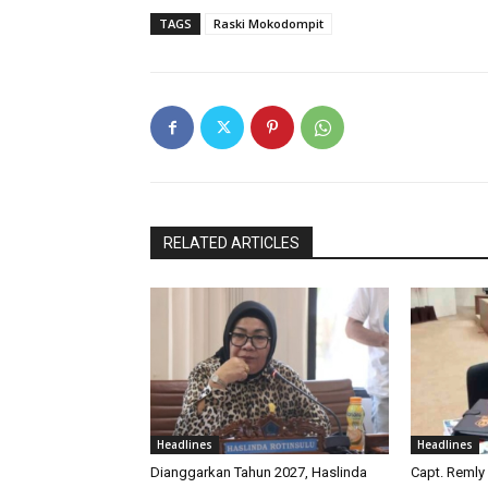
TAGS
Raski Mokodompit
RELATED ARTICLES
Headlines
Headlines
Dianggarkan Tahun 2027, Haslinda
Capt. Remly