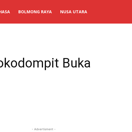
HASA
BOLMONG RAYA
NUSA UTARA
Mokodompit Buka
- Advertisment -