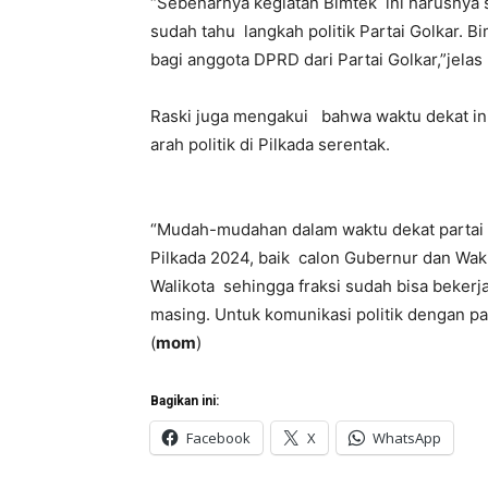
“Sebenarnya kegiatan Bimtek ini harusnya s
sudah tahu langkah politik Partai Golkar. B
bagi anggota DPRD dari Partai Golkar,”jelas 
Raski juga mengakui bahwa waktu dekat ini
arah politik di Pilkada serentak.
“Mudah-mudahan dalam waktu dekat partai s
Pilkada 2024, baik calon Gubernur dan Wakil
Walikota sehingga fraksi sudah bisa beker
masing. Untuk komunikasi politik dengan par
(
mom
)
Bagikan ini:
Facebook
X
WhatsApp