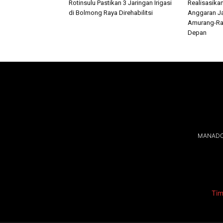
Rotinsulu Pastikan 3 Jaringan Irigasi
Realisasika
di Bolmong Raya Direhabilitsi
Anggaran Ja
Amurang-Ra
Depan
MANADOL
Tim