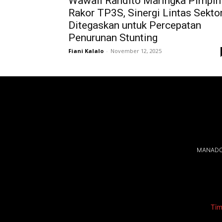
Wawali Randito Maringka Pimpin
Rakor TP3S, Sinergi Lintas Sekto
Ditegaskan untuk Percepatan
Penurunan Stunting
Fiani Kalalo
-
November 12, 2025
MANADOL
Tim