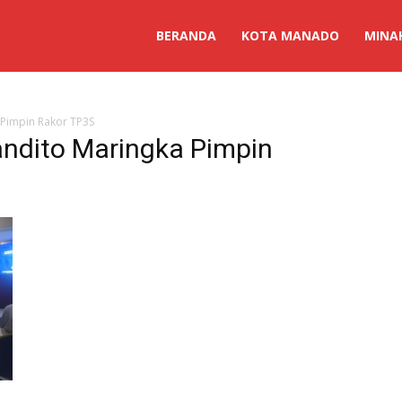
BERANDA
KOTA MANADO
MINA
 Pimpin Rakor TP3S
andito Maringka Pimpin