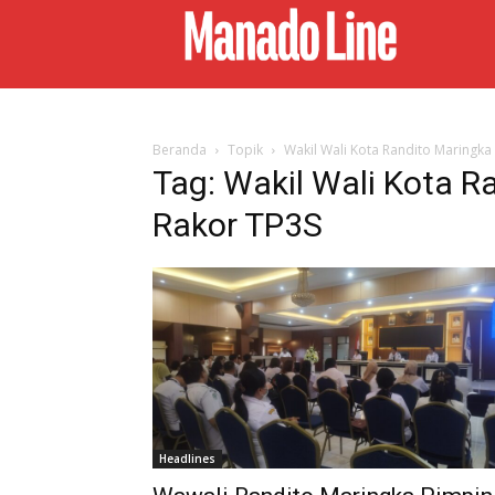
Beranda
Topik
Wakil Wali Kota Randito Maringka
Tag: Wakil Wali Kota R
Rakor TP3S
Headlines