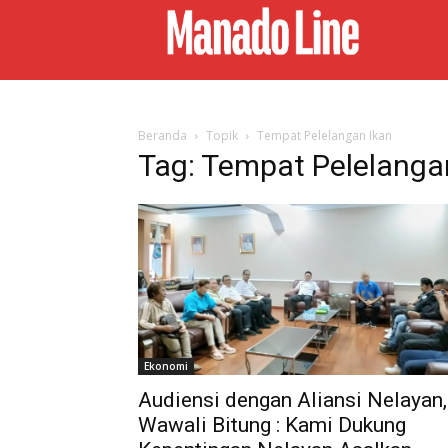
Beranda
Topik
Tempat Pelelangan Ikan
Tag: Tempat Pelelanga
Ekonomi
Audiensi dengan Aliansi Nelayan,
Wawali Bitung : Kami Dukung