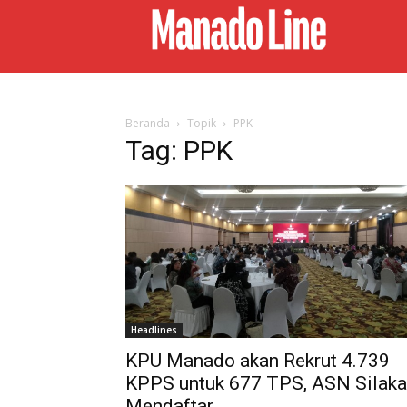
Beranda
Topik
PPK
Tag: PPK
Headlines
KPU Manado akan Rekrut 4.739
KPPS untuk 677 TPS, ASN Silak
Mendaftar