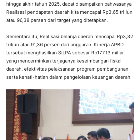
hingga akhir tahun 2025, dapat disampaikan bahwasanya
Realisasi pendapatan daerah kita mencapai Rp3,65 triliun
atau 96,38 persen dari target yang ditetapkan.
Sementara itu, Realisasi belanja daerah mencapai Rp3,32
triliun atau 91,36 persen dari anggaran. Kinerja APBD
tersebut menghasilkan SiLPA sebesar Rp177,13 miliar
yang mencerminkan terjaganya keseimbangan fiskal
daerah, efektivitas pelaksanaan program pembangunan,
serta kehati-hatian dalam pengelolaan keuangan daerah.