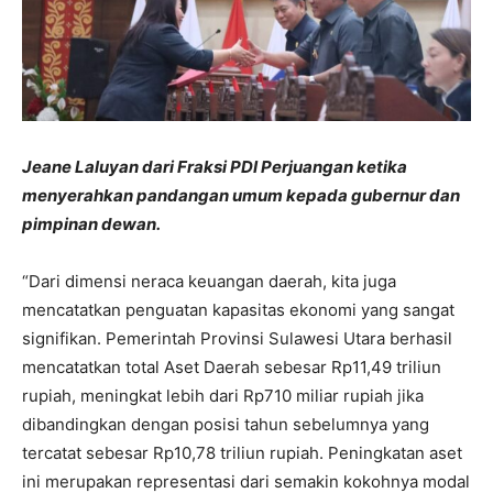
Jeane Laluyan dari Fraksi PDI Perjuangan ketika
menyerahkan pandangan umum kepada gubernur dan
pimpinan dewan.
“Dari dimensi neraca keuangan daerah, kita juga
mencatatkan penguatan kapasitas ekonomi yang sangat
signifikan. Pemerintah Provinsi Sulawesi Utara berhasil
mencatatkan total Aset Daerah sebesar Rp11,49 triliun
rupiah, meningkat lebih dari Rp710 miliar rupiah jika
dibandingkan dengan posisi tahun sebelumnya yang
tercatat sebesar Rp10,78 triliun rupiah. Peningkatan aset
ini merupakan representasi dari semakin kokohnya modal