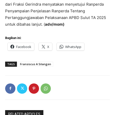
dari Fraksi Gerindra menyatakan menyetujui Ranperda
Penyampaian Penjelasan Ranperda Tentang
Pertanggungjawaban Pelaksanaan APBD Sulut TA 2025
untuk dibahas lanjut. (
adv/mom)
Bagikan ini:
Facebook
X
WhatsApp
TAGS
Fransiscus A Silangen
RELATED ARTICLES