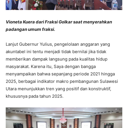
Vioneta Kuera dari Fraksi Golkar saat menyerahkan
padangan umum fraksi.
Lanjut Gubernur Yulius, pengelolaan anggaran yang
akuntabel ini tentu menjadi tidak bernilai jika tidak
memberikan dampak langsung pada kualitas hidup
masyarakat. Karena itu, Saya dengan bangga
menyampaikan bahwa sepanjang periode 2021 hingga
2025, berbagai indikator makro pembangunan Sulawesi
Utara menunjukkan tren yang positif dan konstruktif,
khususnya pada tahun 2025.