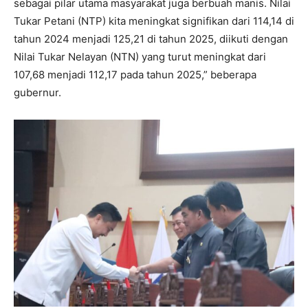
sebagai pilar utama masyarakat juga berbuah manis. Nilai
Tukar Petani (NTP) kita meningkat signifikan dari 114,14 di
tahun 2024 menjadi 125,21 di tahun 2025, diikuti dengan
Nilai Tukar Nelayan (NTN) yang turut meningkat dari
107,68 menjadi 112,17 pada tahun 2025,” beberapa
gubernur.