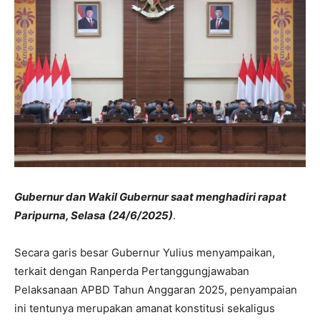
Gubernur dan Wakil Gubernur saat menghadiri rapat
Paripurna, Selasa (24/6/2025)
.
Secara garis besar Gubernur Yulius menyampaikan,
terkait dengan Ranperda Pertanggungjawaban
Pelaksanaan APBD Tahun Anggaran 2025, penyampaian
ini tentunya merupakan amanat konstitusi sekaligus