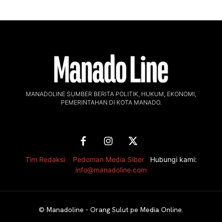
MANADOLINE SUMBER BERITA POLITIK, HUKUM, EKONOMI,
PEMERINTAHAN DI KOTA MANADO.
Tim Redaksi
,
Pedoman Media Siber
Hubungi kami:
info@manadoline.com
©
Manadoline - Orang Sulut pe Media Online
.