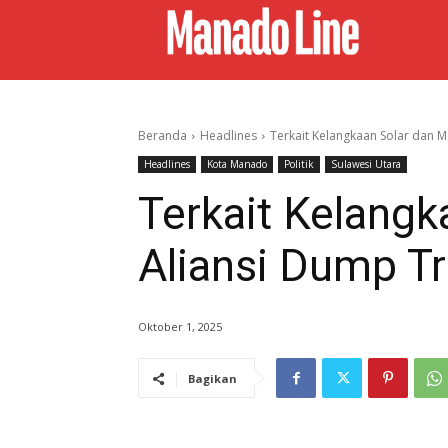
Beranda
Headlines
Terkait Kelangkaan Solar dan Me
Headlines
Kota Manado
Politik
Sulawesi Utara
Terkait Kelangk
Aliansi Dump T
Oktober 1, 2025
Bagikan