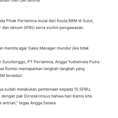
lokir oleh pertamina.
a Pihak Pertamina mulai dari Kuota BBM di Sulut,
ar dan oknum SPBU serra sisitim pengawasan.
an memita agar Sales Manager mundur jika tidak
yah Suluttenggo, PT Pertamina, Angga Yudiwinata Putra
ntas Komisi memaparkan langkah-langkah yang
BM tersebut.
rnya sudah melakukan pembinaan kepada 15 SPBU,
an dengan pak Dirreskrimsus bahwa hari Kamis kita
 antrian,” tegas Angga Selasa.