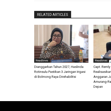
RELATED ARTICLES
Headlines
Headlines
Dianggarkan Tahun 2027, Haslinda
Capt. Remly
Rotinsulu Pastikan 3 Jaringan Irigasi
Realisasika
di Bolmong Raya Direhabilitsi
Anggaran Ja
Amurang-Ra
Depan