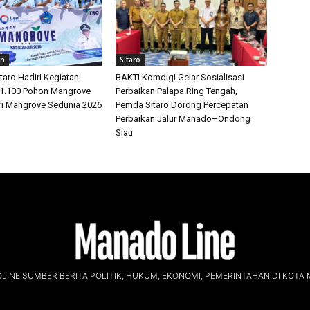
an
Sitaro
itaro Hadiri Kegiatan
BAKTI Komdigi Gelar Sosialisasi
1.100 Pohon Mangrove
Perbaikan Palapa Ring Tengah,
ari Mangrove Sedunia 2026
Pemda Sitaro Dorong Percepatan
Perbaikan Jalur Manado–Ondong
Siau
INE SUMBER BERITA POLITIK, HUKUM, EKONOMI, PEMERINTAHAN DI KOTA