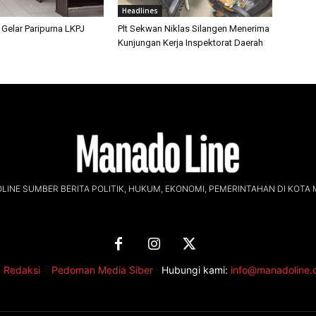
Headlines
 Gelar Paripurna LKPJ
Plt Sekwan Niklas Silangen Menerima
Kunjungan Kerja Inspektorat Daerah
INE SUMBER BERITA POLITIK, HUKUM, EKONOMI, PEMERINTAHAN DI KOTA
 Redaksi
,
Pedoman Media Siber
Hubungi kami:
info@manadoline