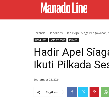
Beranda
Headlines
Hadir Apel Siaga Pengawasan, S
Headlines
Kota Manado
Pilkada
Hadir Apel Sia
Ikuti Pilkada S
September 25, 2024
Bagikan