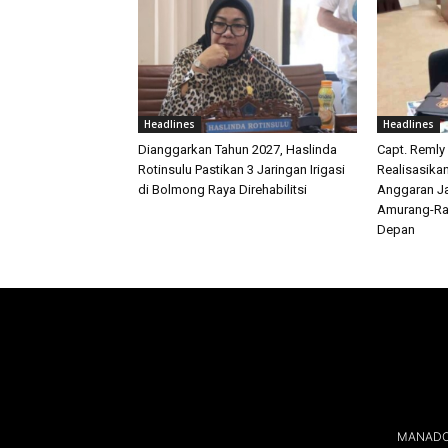
Headlines
Headlines
Dianggarkan Tahun 2027, Haslinda
Capt. Remly
Rotinsulu Pastikan 3 Jaringan Irigasi
Realisasika
di Bolmong Raya Direhabilitsi
Anggaran Ja
Amurang-Ra
Depan
MANADOL