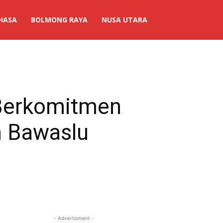
HASA
BOLMONG RAYA
NUSA UTARA
 Berkomitmen
n Bawaslu
- Advertisment -