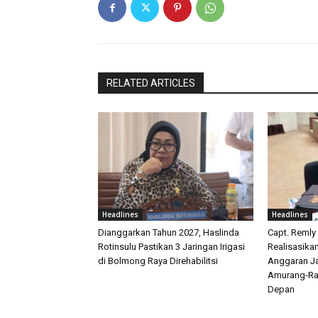
RELATED ARTICLES
Headlines
Headlines
Dianggarkan Tahun 2027, Haslinda
Capt. Remly
Rotinsulu Pastikan 3 Jaringan Irigasi
Realisasika
di Bolmong Raya Direhabilitsi
Anggaran Ja
Amurang-Ra
Depan