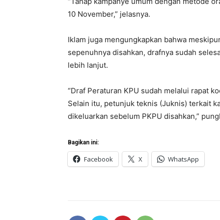
“Tahap kampanye umum dengan metode orasi
10 November,” jelasnya.
Iklam juga mengungkapkan bahwa meskipun
sepenuhnya disahkan, drafnya sudah selesa
lebih lanjut.
“Draf Peraturan KPU sudah melalui rapat ko
Selain itu, petunjuk teknis (Juknis) terkait
dikeluarkan sebelum PKPU disahkan,” pun
Bagikan ini:
Facebook
X
WhatsApp