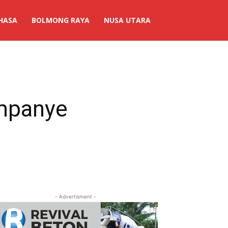
HASA
BOLMONG RAYA
NUSA UTARA
ampanye
- Advertisment -